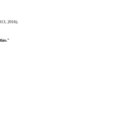
013, 2016).
tias."