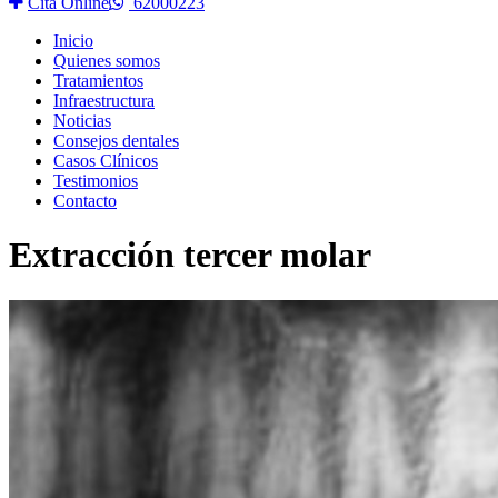
Cita Online
62000223
Inicio
Quienes somos
Tratamientos
Infraestructura
Noticias
Consejos dentales
Casos Clínicos
Testimonios
Contacto
Extracción tercer molar