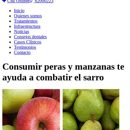
Cita Online
62000223
Inicio
Quienes somos
Tratamientos
Infraestructura
Noticias
Consejos dentales
Casos Clínicos
Testimonios
Contacto
Consumir peras y manzanas te
ayuda a combatir el sarro