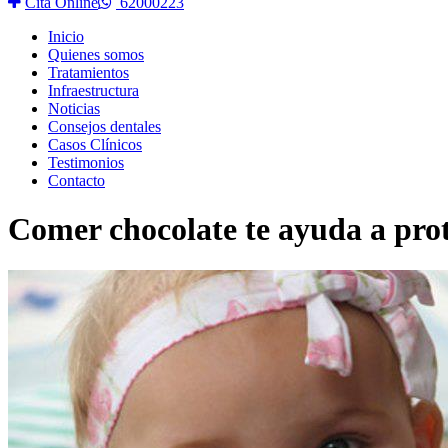
Cita Online
62000223
Inicio
Quienes somos
Tratamientos
Infraestructura
Noticias
Consejos dentales
Casos Clínicos
Testimonios
Contacto
Comer chocolate te ayuda a prot