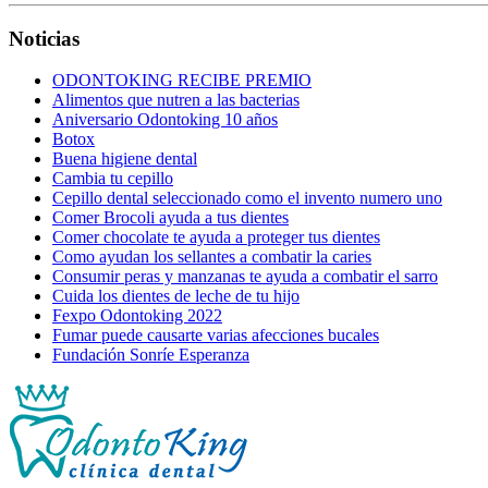
Noticias
ODONTOKING RECIBE PREMIO
Alimentos que nutren a las bacterias
Aniversario Odontoking 10 años
Botox
Buena higiene dental
Cambia tu cepillo
Cepillo dental seleccionado como el invento numero uno
Comer Brocoli ayuda a tus dientes
Comer chocolate te ayuda a proteger tus dientes
Como ayudan los sellantes a combatir la caries
Consumir peras y manzanas te ayuda a combatir el sarro
Cuida los dientes de leche de tu hijo
Fexpo Odontoking 2022
Fumar puede causarte varias afecciones bucales
Fundación Sonríe Esperanza