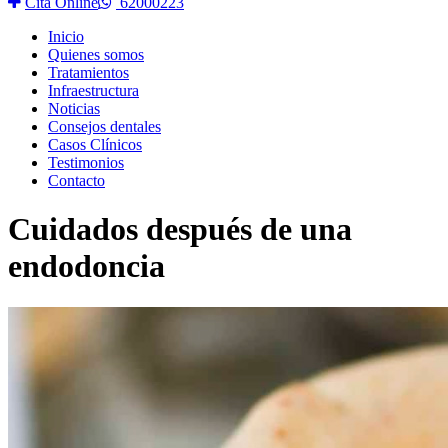
Cita Online
62000223
Inicio
Quienes somos
Tratamientos
Infraestructura
Noticias
Consejos dentales
Casos Clínicos
Testimonios
Contacto
Cuidados después de una
endodoncia