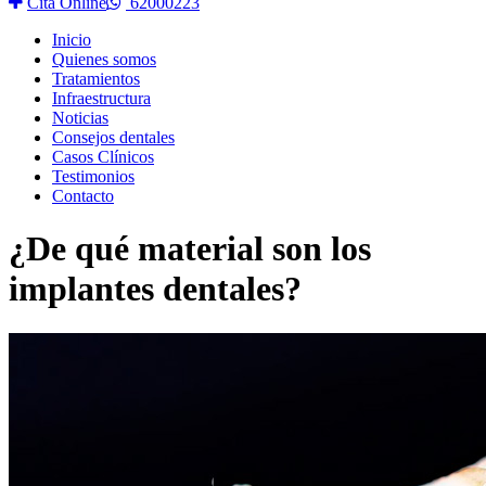
Cita Online
62000223
Inicio
Quienes somos
Tratamientos
Infraestructura
Noticias
Consejos dentales
Casos Clínicos
Testimonios
Contacto
¿De qué material son los
implantes dentales?