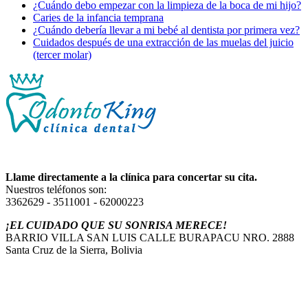
¿Cuándo debo empezar con la limpieza de la boca de mi hijo?
Caries de la infancia temprana
¿Cuándo debería llevar a mi bebé al dentista por primera vez?
Cuidados después de una extracción de las muelas del juicio
(tercer molar)
Llame directamente a la clínica para concertar su cita.
Nuestros teléfonos son:
3362629 - 3511001 - 62000223
¡EL CUIDADO QUE SU SONRISA MERECE!
BARRIO VILLA SAN LUIS CALLE BURAPACU NRO. 2888
Santa Cruz de la Sierra, Bolivia