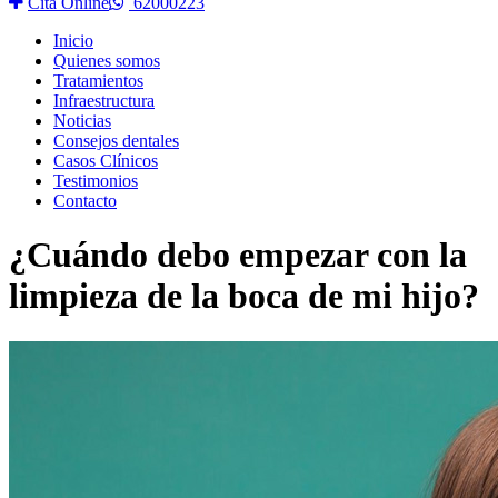
Cita Online
62000223
Inicio
Quienes somos
Tratamientos
Infraestructura
Noticias
Consejos dentales
Casos Clínicos
Testimonios
Contacto
¿Cuándo debo empezar con la
limpieza de la boca de mi hijo?