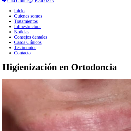
Cita Online
62000223
Inicio
Quienes somos
Tratamientos
Infraestructura
Noticias
Consejos dentales
Casos Clínicos
Testimonios
Contacto
Higienización en Ortodoncia